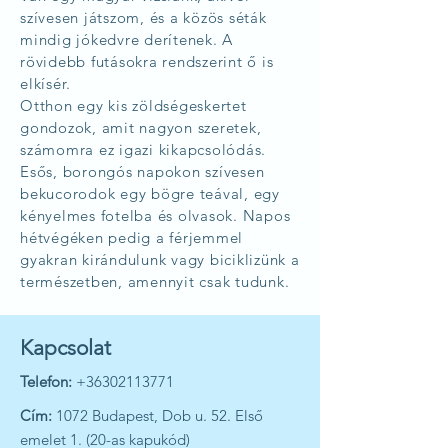
szívesen játszom, és a közös séták
mindig jókedvre derítenek. A
rövidebb futásokra rendszerint ő is
elkísér.
Otthon egy kis zöldségeskertet
gondozok, amit nagyon szeretek,
számomra ez igazi kikapcsolódás.
Esős, borongós napokon szívesen
bekucorodok egy bögre teával, egy
kényelmes fotelba és olvasok. Napos
hétvégéken pedig a férjemmel
gyakran kirándulunk vagy biciklizünk a
természetben, amennyit csak tudunk.
Kapcsolat
Telefon:
+36302113771
Cím:
1072 Budapest, Dob u. 52. Első
emelet 1. (20-as kapukód)