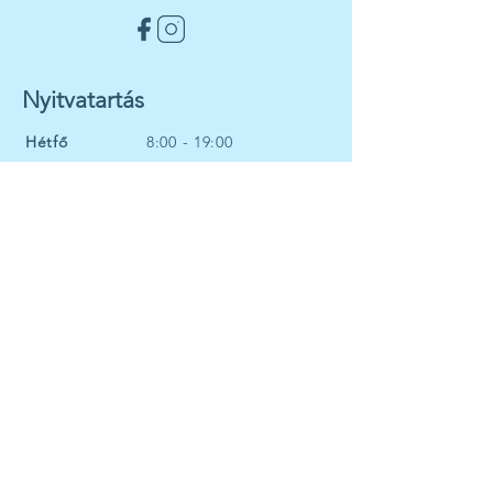
Nyitvatartás
Hétfő
8:00 - 19:00
Kedd
8:00 - 19:00
Szerda
8:00 - 19:00
Csütörtök
8:00 - 19:00
Péntek
8:00 - 14:00
Menü
Szolgáltatásaink
Munkatársaink
Áraink
Fogorvosoknak