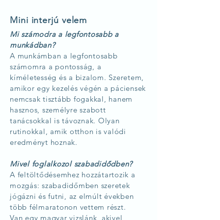
Mini interjú velem
Mi számodra a legfontosabb a
munkádban?
A munkámban a legfontosabb
számomra a pontosság, a
kíméletesség és a bizalom. Szeretem,
amikor egy kezelés végén a páciensek
nemcsak tisztább fogakkal, hanem
hasznos, személyre szabott
tanácsokkal is távoznak. Olyan
rutinokkal, amik otthon is valódi
eredményt hoznak.
Mivel foglalkozol szabadidődben?
A feltöltődésemhez hozzátartozik a
mozgás: szabadidőmben szeretek
jógázni és futni, az elmúlt években
több félmaratonon vettem részt.
Van egy magyar vizslánk, akivel