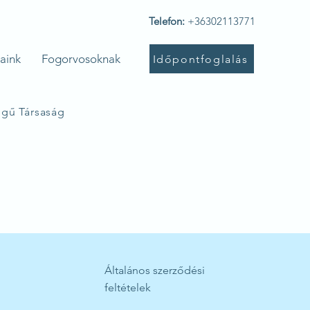
Telefon:
+36302113771
aink
Fogorvosoknak
Időpontfoglalás
égű Társaság
1
Általános szerződési
feltételek