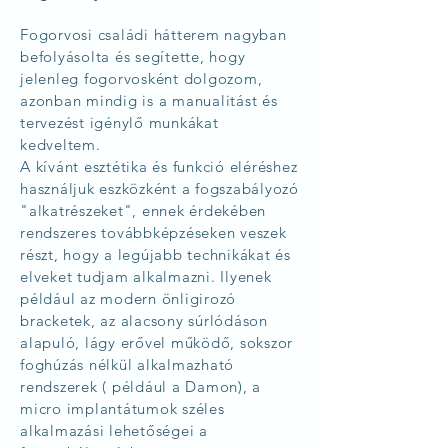
Fogorvosi családi hátterem nagyban
befolyásolta és segítette, hogy
jelenleg fogorvosként dolgozom,
azonban mindig is a manualitást és
tervezést igénylő munkákat
kedveltem.​
A kívánt esztétika és funkció eléréshez
használjuk eszközként a fogszabályozó
"alkatrészeket", ennek érdekében
rendszeres továbbképzéseken veszek
részt, hogy a legújabb technikákat és
elveket tudjam alkalmazni. Ilyenek
például az modern önligirozó
bracketek, az alacsony súrlódáson
alapuló, lágy erővel működő, sokszor
foghúzás nélkül alkalmazható
rendszerek ( például a Damon), a
micro implantátumok széles
alkalmazási lehetőségei a