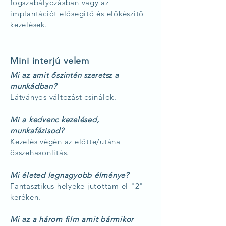
fogszabályozásban vagy az
implantációt elősegítő és előkészítő
kezelések.
Mini interjú velem
Mi az amit őszintén szeretsz a
munkádban?
Látványos változást csinálok.
Mi a kedvenc kezelésed,
munkafázisod?
Kezelés végén az előtte/utána
összehasonlítás.
Mi életed legnagyobb élménye?
Fantasztikus helyeke jutottam el "2"
keréken.
Mi az a három film amit bármikor