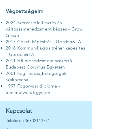
Végzettségeim
2024 Szervezetfejlesztés és
változásmenedzsment képzés - Grow
Group
2017 Coach képesítés - Gordon&TA
2016 Kommunikációs tréner képesítés
- Gordon&TA
2011 HR menedzsment szakértő -
Budapest Corvinus Egyetem
2001 Fog- és szájbetegségek
szakorvosa
1997 Fogorvosi diploma -
Semmelweis Egyetem
Kapcsolat
Telefon:
+36302113771