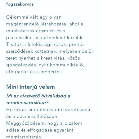
fogszakorvos
Célommá vált egy olyan
magánrendelő létrehozása, ahol a
munkatársak egymást és a
pácienseket is partnerként kezelik.
Tiszták a felelősségi körök, pontos
szerződések köttetnek, melyeken belül
teret nyerhet a kreativitás, közös
gondolkodás, nyílt kommunikáció,
elfogadás és a megértés.
Mini interjú velem
Mi az alapvető hitvallásod a
mindennapokban?
Hiszek az emberközpontú vezetésben
és a páciensellátásban.
Meggyőződésem, hogy a bizalom
adása és elfogadása egyaránt
megtiszteltetés.