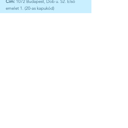
Cím:
1072 Budapest, Dob u. 52. Első
emelet 1. (20-as kapukód)
Nyitvatartás
Hétfő
8:00 - 19:00
Kedd
8:00 - 19:00
Szerda
8:00 - 19:00
Csütörtök
8:00 - 19:00
Péntek
8:00 - 14:00
Menü
Szolgáltatásaink
Munkatársaink
Áraink