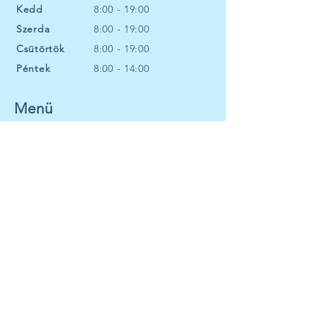
Kedd
8:00 - 19:00
Szerda
8:00 - 19:00
Csütörtök
8:00 - 19:00
Péntek
8:00 - 14:00
Menü
Szolgáltatásaink
Munkatársaink
Áraink
Fogorvosoknak
Időpontfoglalás
Általános szerződési feltételek
Impresszum