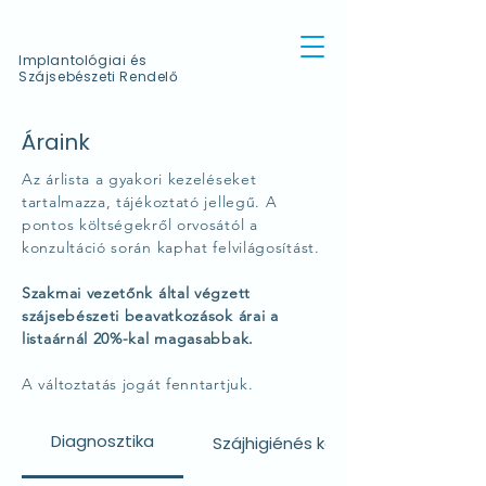
Implantológiai és
Szájsebészeti Rendelő
Áraink
Az árlista a gyakori kezeléseket
tartalmazza, tájékoztató jellegű. A
pontos költségekről orvosától a
konzultáció során kaphat felvilágosítást.
Szakmai vezetőnk által végzett
szájsebészeti beavatkozások árai a
listaárnál 20%-kal magasabbak.
A változtatás jogát fenntartjuk.
Diagnosztika
Szájhigiénés kezelések