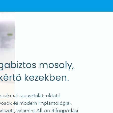
abiztos mosoly,
kértő kezekben.
 szakmai tapasztalat, oktató
vosok és modern implantológiai,
észeti, valamint All-on-4 fogpótlási