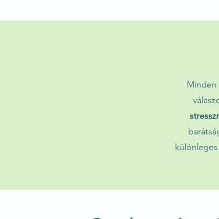
Minden k
válasz
stress
barátsá
különleges 