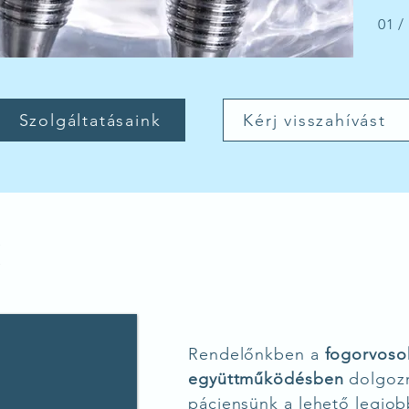
01 /
Szolgáltatásaink
Kérj visszahívást
k
Rendelőnkben a
fogorvoso
együttműködésben
dolgozn
páciensünk a lehető legjob