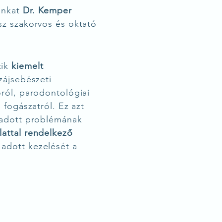
ánkat
Dr. Kemper
ész szakorvos és oktató
zik
kiemelt
zájsebészeti
óról, parodontológiai
 fogászatról. Ez azt
 adott problémának
attal
rendelkező
 adott kezelését a