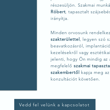
részesüljön. Szakmai munk
Róbert
, tapasztalt szájseb
irányítja.
Minden orvosunk rendelke
szakterülettel
, legyen szó s
beavatkozásról, implantáci
kezelésekről vagy esztétikai
jelenti, hogy Ön mindig az
megfelelő
szakmai tapasztal
szakembertől
kapja meg az
konzultációt követően.
Vedd fel velünk a kapcsolatot