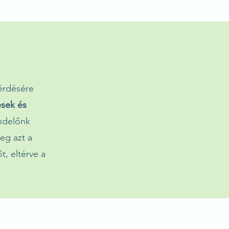
kérdésére
sek és
endelőnk
eg azt a
t, eltérve a