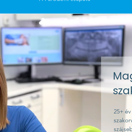
Mag
sza
25+ év
szakor
szájseb