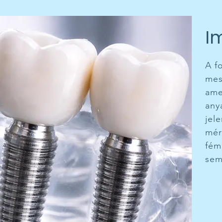
I
A f
mes
ame
any
jele
mér
fém
sem 