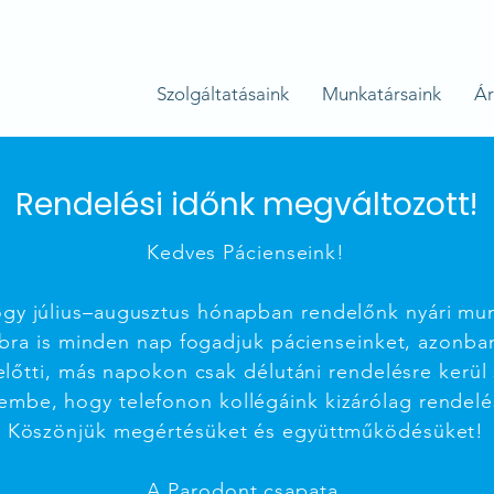
Szolgáltatásaink
Munkatársaink
Ár
Rendelési időnk megváltozott!
Kedves Pácienseink!
ogy július–augusztus hónapban rendelőnk nyári mu
ra is minden nap fogadjuk pácienseinket, azonba
előtti, más napokon csak délutáni rendelésre kerül 
lembe, hogy telefonon kollégáink kizárólag rendelé
Köszönjük megértésüket és együttműködésüket!
A Parodont csapata