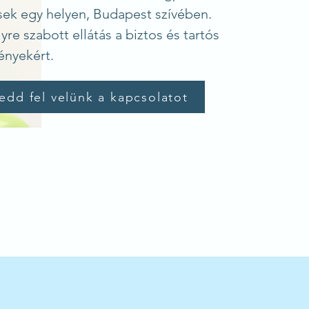
sek egy helyen, Budapest szívében.
re szabott ellátás a biztos és tartós
nyekért.
edd fel velünk a kapcsolatot
700+ implantátum évente