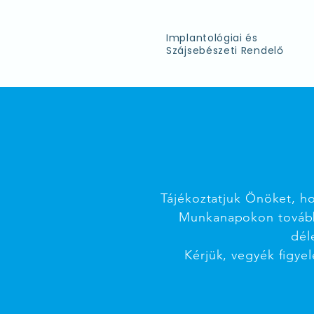
Implantológiai és
Szájsebészeti Rendelő
Tájékoztatjuk Önöket, h
Munkanapokon tovább
dél
Kérjük, vegyék figye