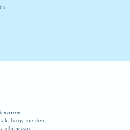
 04
k szoros
ak, hogy minden
b ellátásban