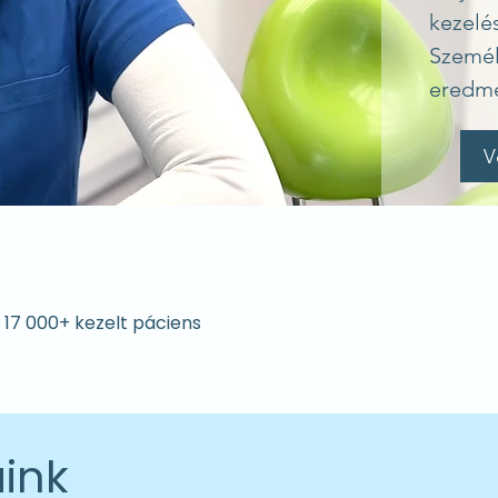
kezelé
Személy
eredmé
V
17 000+ kezelt páciens
8 szakértő orvos
aink