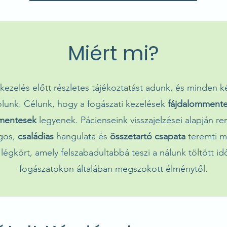
Miért mi?
ezelés előtt részletes tájékoztatást adunk, és minden 
olunk. Célunk, hogy a fogászati kezelések
fájdalommente
zmentesek
legyenek. Pácienseink visszajelzései alapján r
gos,
családias
hangulata és
összetartó csapata
teremti m
légkört, amely felszabadultabbá teszi a nálunk töltött idő
fogászatokon általában megszokott élménytől.