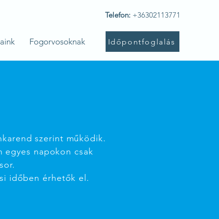
Telefon:
+36302113771
aink
Fogorvosoknak
Időpontfoglalás
nkarend szerint működik.
n egyes napokon csak
sor.
si időben érhetők el.